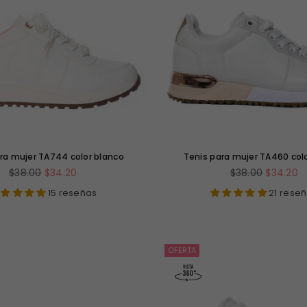
ra mujer TA744 color blanco
Tenis para mujer TA460 col
Precio
Precio
$38.00
$34.20
$38.00
$34.20
habitual
habitual
15 reseñas
21 rese
OFERTA