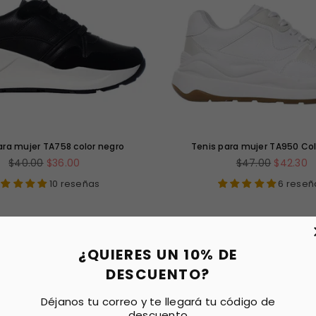
ara mujer TA758 color negro
Tenis para mujer TA950 Col
Precio
Precio
$40.00
$36.00
$47.00
$42.30
habitual
habitual
10 reseñas
6 reseñ
OFERTA
¿QUIERES UN 10% DE
AGOTADO
DESCUENTO?
Déjanos tu correo y te llegará tu código de
descuento