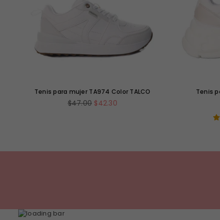
Tenis para mujer TA974 Color TALCO
Tenis p
Precio
$47.00
$42.30
habitual