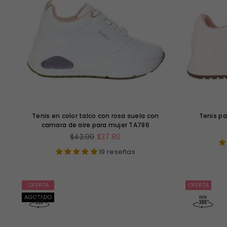
Tenis en color talco con rosa suela con
Tenis pa
camara de aire para mujer TA786
Precio
$42.00
$37.80
habitual
19 reseñas
OFERTA
OFERTA
AGOTADO