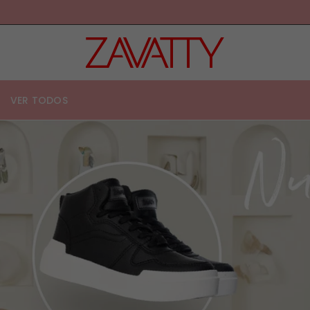
Z
A
V
VER TODOS
A
T
T
Y
E
C
U
A
D
O
R