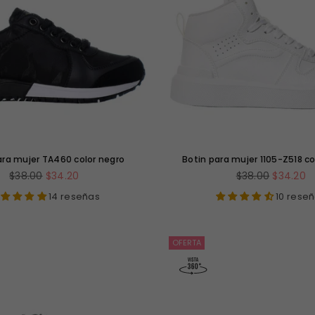
ara mujer TA460 color negro
Botin para mujer 1105-Z518 co
Precio
Precio
$38.00
$34.20
$38.00
$34.20
habitual
habitual
14 reseñas
10 rese
OFERTA