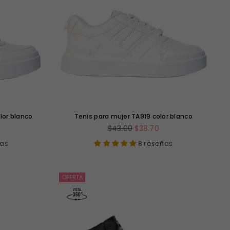
lor blanco
Tenis para mujer TA919 color blanco
Precio
$43.00
$38.70
habitual
ñas
8 reseñas
OFERTA