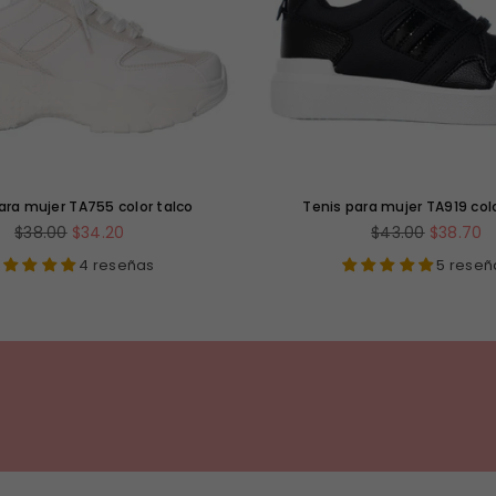
ara mujer TA755 color talco
Tenis para mujer TA919 col
Precio
Precio
$38.00
$34.20
$43.00
$38.70
habitual
habitual
4 reseñas
5 reseñ