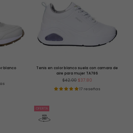
or blanco
Tenis en color blanco suela con camara de
aire para mujer TA786
Precio
$42.00
$37.80
ñas
habitual
17 reseñas
OFERTA