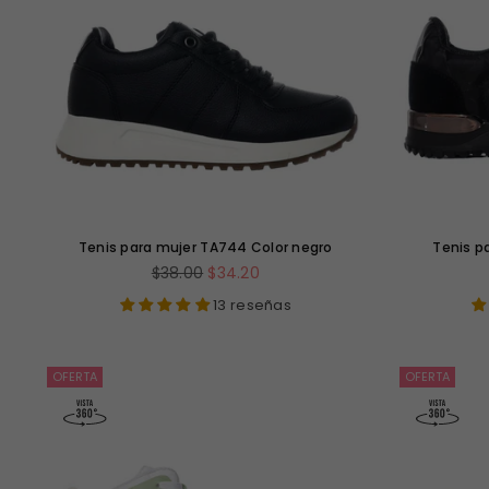
Tenis para mujer TA744 Color negro
Tenis p
Precio
$38.00
$34.20
habitual
13 reseñas
OFERTA
OFERTA