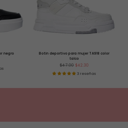
or negro
Botin deportivo para mujer TA918 color
talco
Precio
$47.00
$42.30
as
habitual
3 reseñas