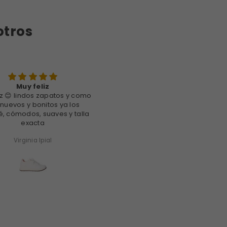
otros
Muy feliz
gratamente sorprendida
iz 😊 lindos zapatos y como
Recientemente, tuve la
nuevos y bonitos ya los
experiencia de comprar uno
é, cómodos, suaves y talla
zapatos deportivos y qued
exacta
gratamente sorprendida. La
variedad de opciones me perm
encontrar el par perfecto para
Virginia Ipial
Marlene Torres
necesidades. La atención al cli
fue excelente, brindándom
información útil sobre cada
modelo. Al probar los zapatos,
comodidad y el ajuste preci
superaron mis expectativas. 
definitiva, la experiencia de
compra fue satisfactoria, y ah
tengo un par de zapatos que 