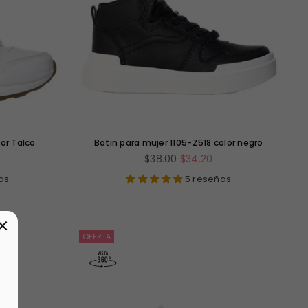
or Talco
Botin para mujer 1105-Z518 color negro
Precio
$38.00
$34.20
habitual
as
5 reseñas
×
OFERTA