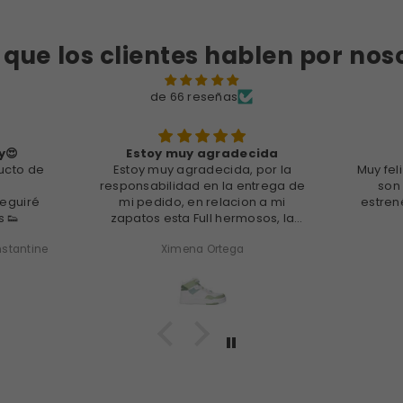
 que los clientes hablen por nos
de 66 reseñas
y😍
Estoy muy agradecida
ducto de
Estoy muy agradecida, por la
Muy fel
responsabilidad en la entrega de
son 
seguiré
mi pedido, en relacion a mi
estren
s 👟
zapatos esta Full hermosos, la
calidad, el terminado super lindos
nstantine
Ximena Ortega