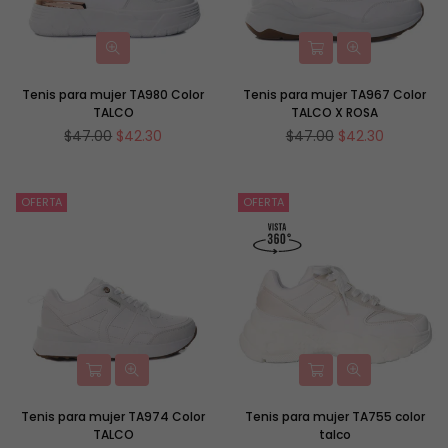
Tenis para mujer TA980 Color
Tenis para mujer TA967 Color
TALCO
TALCO X ROSA
Precio
Precio
$47.00
$42.30
$47.00
$42.30
habitual
habitual
OFERTA
OFERTA
Tenis para mujer TA974 Color
Tenis para mujer TA755 color
TALCO
talco