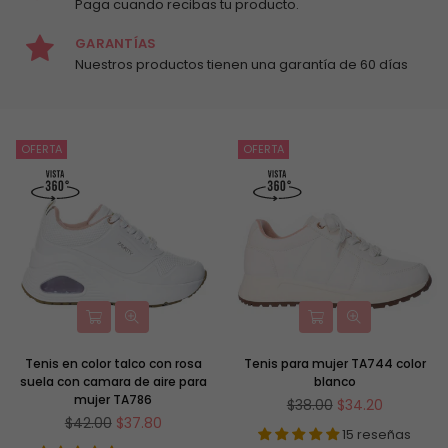
Paga cuando recibas tu producto.
GARANTÍAS
Nuestros productos tienen una garantía de 60 días
OFERTA
OFERTA
Tenis en color talco con rosa
Tenis para mujer TA744 color
suela con camara de aire para
blanco
mujer TA786
Precio
$38.00
$34.20
Precio
habitual
$42.00
$37.80
15 reseñas
habitual