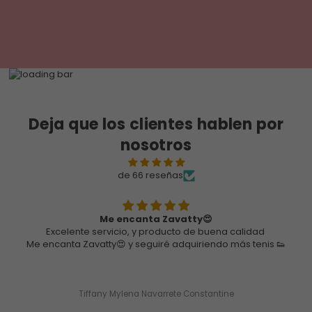
Deja que los clientes hablen por
nosotros
de 66 reseñas
Estoy muy agradecida
Estoy muy agradecida, por la responsabilidad en la entrega
de mi pedido, en relacion a mi zapatos esta Full hermosos, l
calidad, el terminado super lindos
Ximena Ortega