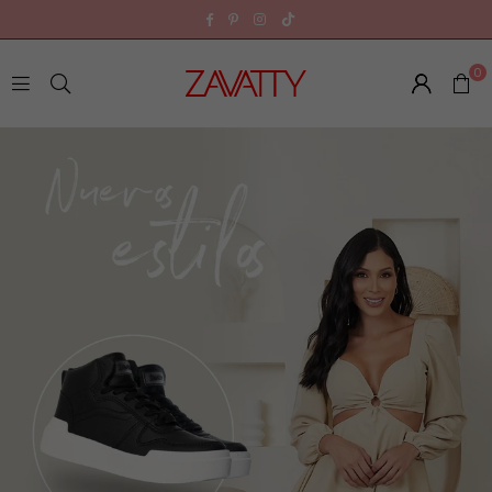
TikTok
Facebook
Pinterest
Instagram
0
Z
A
V
A
T
T
Y
E
C
U
A
D
O
R