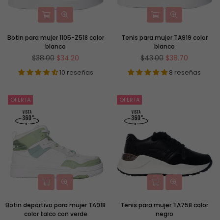
Botin para mujer 1105-Z518 color
Tenis para mujer TA919 color
blanco
blanco
Precio
Precio
$38.00
$34.20
$43.00
$38.70
habitual
habitual
10 reseñas
8 reseñas
OFERTA
OFERTA
Botin deportivo para mujer TA918
Tenis para mujer TA758 color
color talco con verde
negro