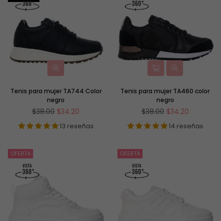
Tenis para mujer TA744 Color
Tenis para mujer TA460 color
negro
negro
Precio
Precio
$38.00
$34.20
$38.00
$34.20
habitual
habitual
13 reseñas
14 reseñas
OFERTA
OFERTA