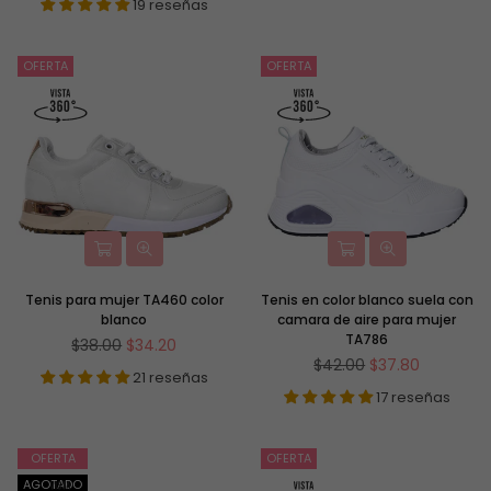
19 reseñas
OFERTA
OFERTA
Tenis para mujer TA460 color
Tenis en color blanco suela con
blanco
camara de aire para mujer
TA786
Precio
$38.00
$34.20
habitual
Precio
$42.00
$37.80
21 reseñas
habitual
17 reseñas
OFERTA
OFERTA
AGOTADO