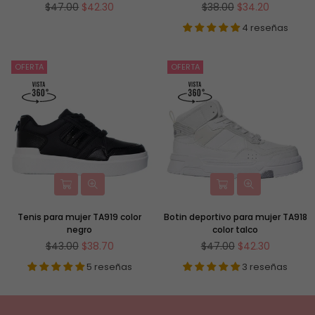
Precio
Precio
$47.00
$42.30
$38.00
$34.20
habitual
habitual
4 reseñas
OFERTA
OFERTA
Tenis para mujer TA919 color
Botin deportivo para mujer TA918
negro
color talco
Precio
Precio
$43.00
$38.70
$47.00
$42.30
habitual
habitual
5 reseñas
3 reseñas