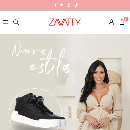
TikTok
Facebook
Pinterest
Instagram
0
Z
A
V
A
T
T
Y
E
C
U
A
D
O
R