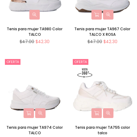
Tenis para mujer TA980 Color
Tenis para mujer TA967 Color
TALCO
TALCO X ROSA
Precio
Precio
$47.00
$42.30
$47.00
$42.30
habitual
habitual
OFERTA
OFERTA
Tenis para mujer TA974 Color
Tenis para mujer TA755 color
TALCO
talco