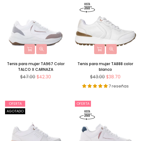
Tenis para mujer TA967 Color
Tenis para mujer TA888 color
TALCO X CARNAZA
blanco
Precio
Precio
$47.00
$42.30
$43.00
$38.70
habitual
habitual
7 reseñas
OFERTA
OFERTA
AGOTADO