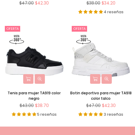
Precio
Precio
$47.00
$42.30
$38.00
$34.20
habitual
habitual
4 reseñas
OFERTA
OFERTA
Tenis para mujer TA919 color
Botin deportivo para mujer TA918
negro
color talco
Precio
Precio
$43.00
$38.70
$47.00
$42.30
habitual
habitual
5 reseñas
3 reseñas