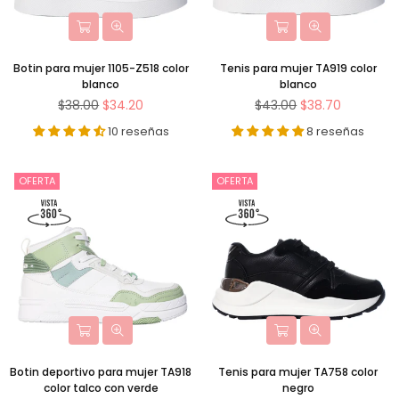
Botin para mujer 1105-Z518 color
Tenis para mujer TA919 color
blanco
blanco
Precio
Precio
$38.00
$34.20
$43.00
$38.70
habitual
habitual
10 reseñas
8 reseñas
OFERTA
OFERTA
Botin deportivo para mujer TA918
Tenis para mujer TA758 color
color talco con verde
negro