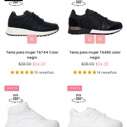
Tenis para mujer TA744 Color
Tenis para mujer TA460 color
negro
negro
Precio
Precio
$38.00
$34.20
$38.00
$34.20
habitual
habitual
13 reseñas
14 reseñas
OFERTA
OFERTA