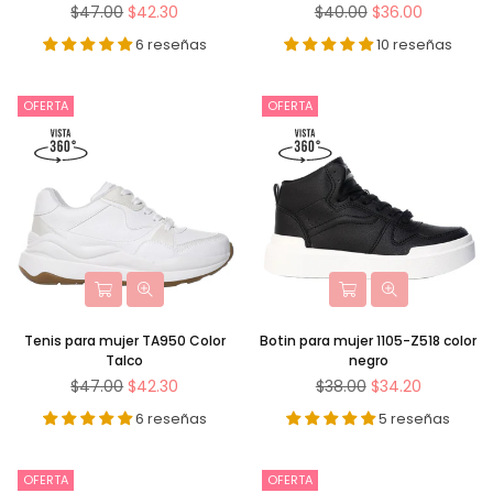
Precio
Precio
$47.00
$42.30
$40.00
$36.00
habitual
habitual
6 reseñas
10 reseñas
OFERTA
OFERTA
Tenis para mujer TA950 Color
Botin para mujer 1105-Z518 color
Talco
negro
Precio
Precio
$47.00
$42.30
$38.00
$34.20
habitual
habitual
6 reseñas
5 reseñas
OFERTA
OFERTA