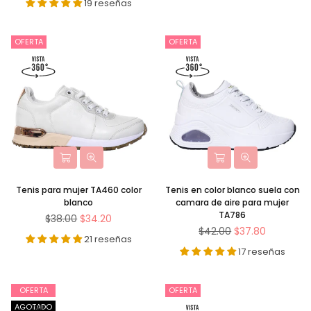
19 reseñas
OFERTA
OFERTA
Tenis para mujer TA460 color
Tenis en color blanco suela con
blanco
camara de aire para mujer
TA786
Precio
$38.00
$34.20
habitual
Precio
$42.00
$37.80
21 reseñas
habitual
17 reseñas
OFERTA
OFERTA
AGOTADO