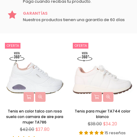
Paga cuando recibas tu producto.
GARANTÍAS
Nuestros productos tienen una garantía de 60 días
OFERTA
OFERTA
Tenis en color talco con rosa
Tenis para mujer TA744 color
suela con camara de aire para
blanco
mujer TA786
Precio
$38.00
$34.20
Precio
habitual
$42.00
$37.80
15 reseñas
habitual