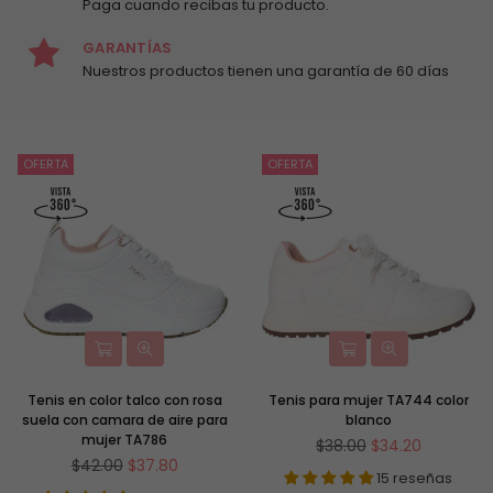
Paga cuando recibas tu producto.
GARANTÍAS
Nuestros productos tienen una garantía de 60 días
OFERTA
OFERTA
Tenis en color talco con rosa
Tenis para mujer TA744 color
suela con camara de aire para
blanco
mujer TA786
Precio
$38.00
$34.20
Precio
habitual
$42.00
$37.80
15 reseñas
habitual