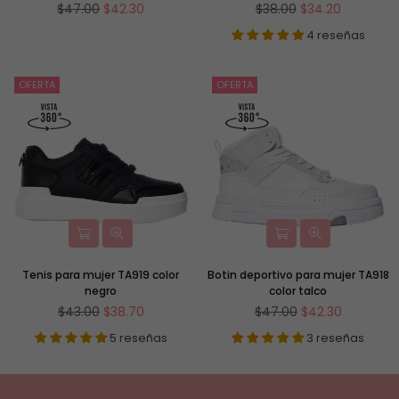
Precio
Precio
$47.00
$42.30
$38.00
$34.20
habitual
habitual
4 reseñas
OFERTA
OFERTA
Tenis para mujer TA919 color
Botin deportivo para mujer TA918
negro
color talco
Precio
Precio
$43.00
$38.70
$47.00
$42.30
habitual
habitual
5 reseñas
3 reseñas