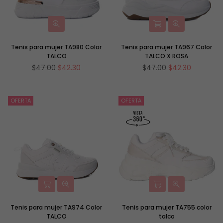
Tenis para mujer TA980 Color
Tenis para mujer TA967 Color
TALCO
TALCO X ROSA
Precio
Precio
$47.00
$42.30
$47.00
$42.30
habitual
habitual
OFERTA
OFERTA
Tenis para mujer TA974 Color
Tenis para mujer TA755 color
TALCO
talco