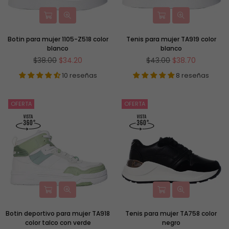
Botin para mujer 1105-Z518 color
Tenis para mujer TA919 color
blanco
blanco
Precio
Precio
$38.00
$34.20
$43.00
$38.70
habitual
habitual
10 reseñas
8 reseñas
OFERTA
OFERTA
Botin deportivo para mujer TA918
Tenis para mujer TA758 color
color talco con verde
negro