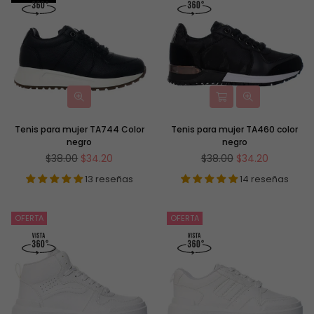
Tenis para mujer TA744 Color
Tenis para mujer TA460 color
negro
negro
Precio
Precio
$38.00
$34.20
$38.00
$34.20
habitual
habitual
13 reseñas
14 reseñas
OFERTA
OFERTA