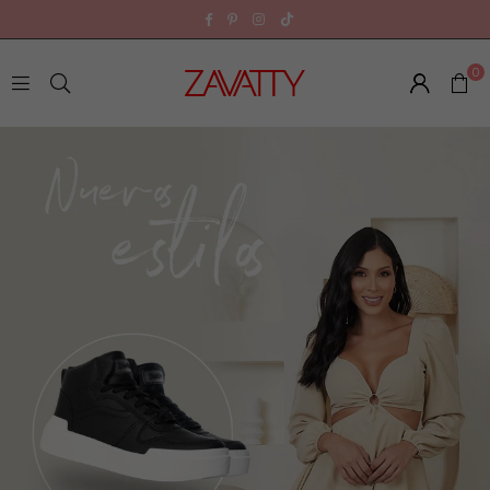
TikTok
Facebook
Pinterest
Instagram
0
Z
A
V
A
T
T
Y
E
C
U
A
D
O
R