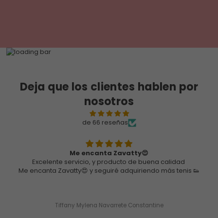
Deja que los clientes hablen por
nosotros
de 66 reseñas
Estoy muy agradecida
alidad
Estoy muy agradecida, por la responsabilidad e
s tenis 👟
de mi pedido, en relacion a mi zapatos esta Full
calidad, el terminado super lindos
Ximena Ortega