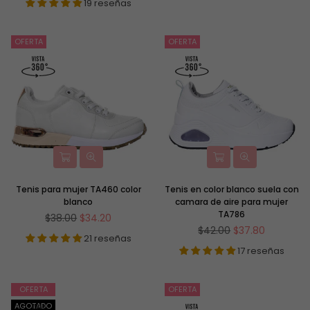
19 reseñas
OFERTA
OFERTA
Tenis para mujer TA460 color
Tenis en color blanco suela con
blanco
camara de aire para mujer
TA786
Precio
$38.00
$34.20
habitual
Precio
$42.00
$37.80
21 reseñas
habitual
17 reseñas
OFERTA
OFERTA
AGOTADO