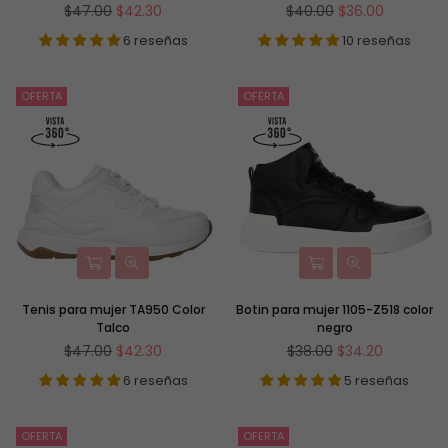
Precio
Precio
$47.00
$42.30
$40.00
$36.00
habitual
habitual
6 reseñas
10 reseñas
OFERTA
OFERTA
Tenis para mujer TA950 Color
Botin para mujer 1105-Z518 color
Talco
negro
Precio
Precio
$47.00
$42.30
$38.00
$34.20
habitual
habitual
6 reseñas
5 reseñas
OFERTA
OFERTA