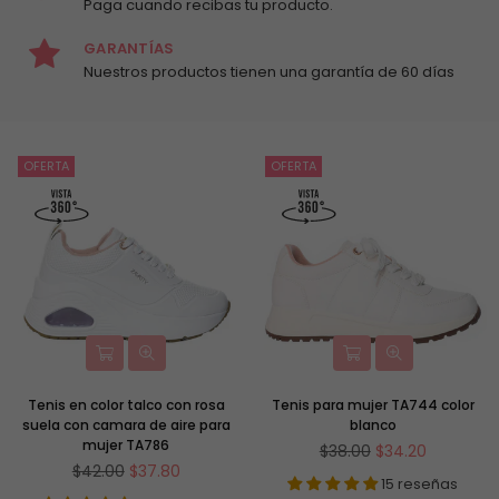
Paga cuando recibas tu producto.
GARANTÍAS
Nuestros productos tienen una garantía de 60 días
OFERTA
OFERTA
Tenis en color talco con rosa
Tenis para mujer TA744 color
suela con camara de aire para
blanco
mujer TA786
Precio
$38.00
$34.20
Precio
habitual
$42.00
$37.80
15 reseñas
habitual