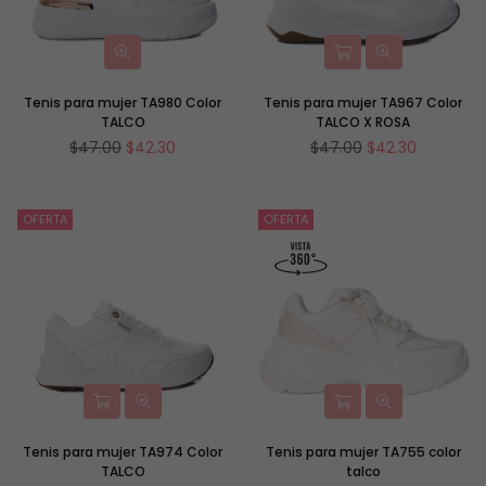
Tenis para mujer TA980 Color
Tenis para mujer TA967 Color
TALCO
TALCO X ROSA
Precio
Precio
$47.00
$42.30
$47.00
$42.30
habitual
habitual
OFERTA
OFERTA
Tenis para mujer TA974 Color
Tenis para mujer TA755 color
TALCO
talco