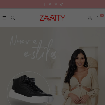
TikTok
Facebook
Pinterest
Instagram
0
Z
A
V
A
T
T
Y
E
C
U
A
D
O
R