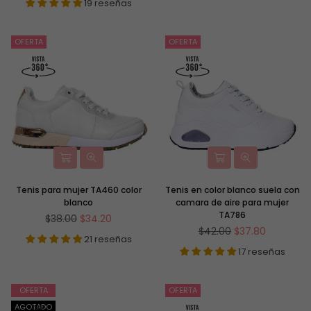
19 reseñas
OFERTA
OFERTA
Tenis para mujer TA460 color
Tenis en color blanco suela con
blanco
camara de aire para mujer
TA786
Precio
$38.00
$34.20
habitual
Precio
$42.00
$37.80
21 reseñas
habitual
17 reseñas
OFERTA
OFERTA
AGOTADO