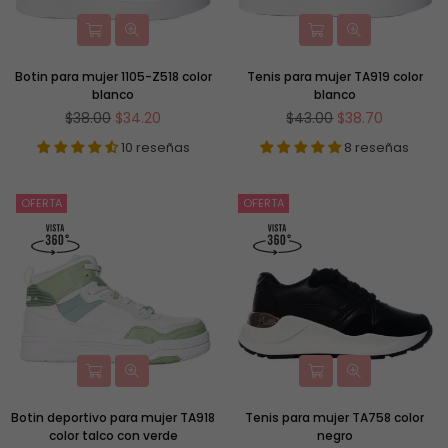
Botin para mujer 1105-Z518 color
Tenis para mujer TA919 color
blanco
blanco
Precio
Precio
$38.00
$34.20
$43.00
$38.70
habitual
habitual
10 reseñas
8 reseñas
OFERTA
OFERTA
Botin deportivo para mujer TA918
Tenis para mujer TA758 color
color talco con verde
negro