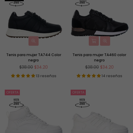
Tenis para mujer TA744 Color
Tenis para mujer TA460 color
negro
negro
Precio
Precio
$38.00
$34.20
$38.00
$34.20
habitual
habitual
13 reseñas
14 reseñas
OFERTA
OFERTA