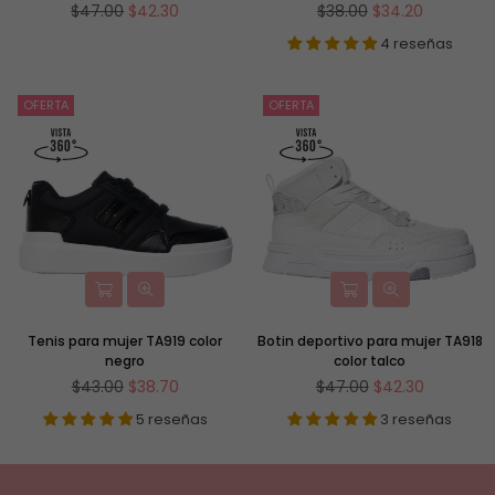
Precio
Precio
$47.00
$42.30
$38.00
$34.20
habitual
habitual
4 reseñas
OFERTA
OFERTA
Tenis para mujer TA919 color
Botin deportivo para mujer TA918
negro
color talco
Precio
Precio
$43.00
$38.70
$47.00
$42.30
habitual
habitual
5 reseñas
3 reseñas