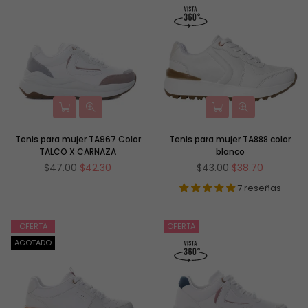
Tenis para mujer TA967 Color
Tenis para mujer TA888 color
TALCO X CARNAZA
blanco
Precio
Precio
$47.00
$42.30
$43.00
$38.70
habitual
habitual
7 reseñas
OFERTA
OFERTA
AGOTADO