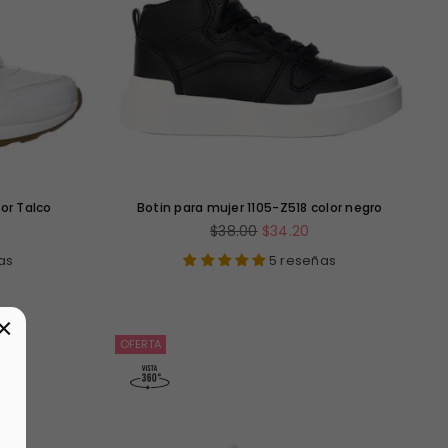
or Talco
Botin para mujer 1105-Z518 color negro
Precio
$38.00
$34.20
habitual
as
5 reseñas
×
OFERTA