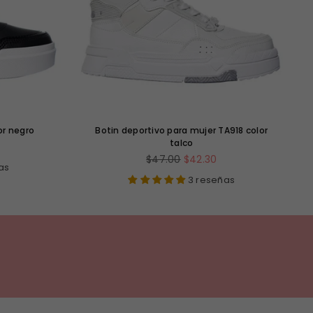
or negro
Botin deportivo para mujer TA918 color
talco
Precio
$47.00
$42.30
as
habitual
3 reseñas