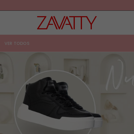
Z
A
V
VER TODOS
A
T
T
Y
E
C
U
A
D
O
R