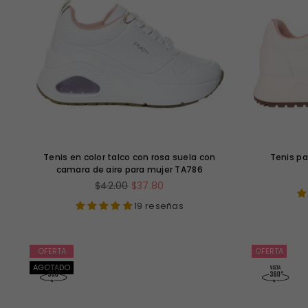
Tenis en color talco con rosa suela con
Tenis pa
camara de aire para mujer TA786
Precio
$42.00
$37.80
habitual
19 reseñas
OFERTA
OFERTA
AGOTADO