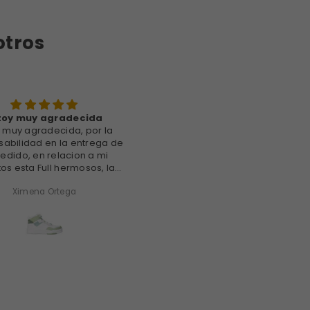
otros
toy muy agradecida
Muy feliz
y muy agradecida, por la
Muy feliz 😊 lindos zapatos y c
abilidad en la entrega de
son nuevos y bonitos ya los
edido, en relacion a mi
estrené, cómodos, suaves y ta
os esta Full hermosos, la
exacta
, el terminado super lindos
Ximena Ortega
Virginia Ipial