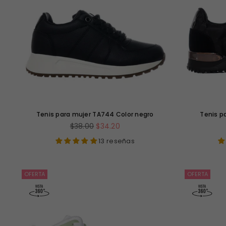
Tenis para mujer TA744 Color negro
Tenis p
Precio
$38.00
$34.20
habitual
13 reseñas
OFERTA
OFERTA