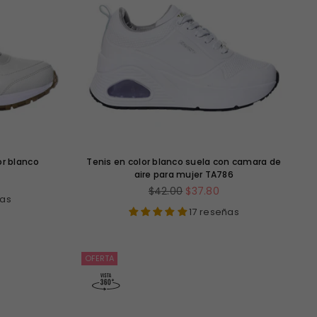
or blanco
Tenis en color blanco suela con camara de
aire para mujer TA786
Precio
$42.00
$37.80
ñas
habitual
17 reseñas
OFERTA