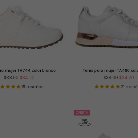
ra mujer TA744 color blanco
Tenis para mujer TA460 col
Precio
Precio
$38.00
$34.20
$38.00
$34.20
habitual
habitual
15 reseñas
21 rese
OFERTA