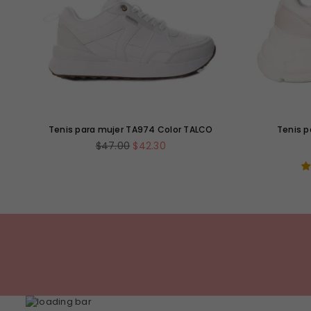
Tenis para mujer TA974 Color TALCO
Tenis p
Precio
$47.00
$42.30
habitual