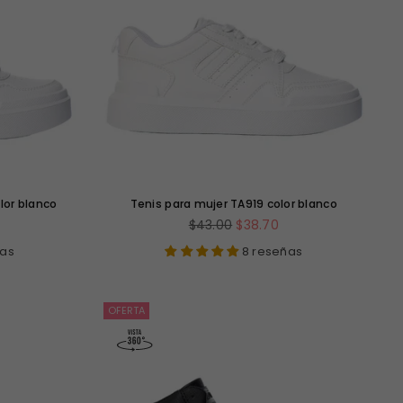
lor blanco
Tenis para mujer TA919 color blanco
Precio
$43.00
$38.70
habitual
ñas
8 reseñas
OFERTA