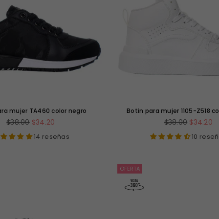
ara mujer TA460 color negro
Botin para mujer 1105-Z518 co
Precio
Precio
$38.00
$34.20
$38.00
$34.20
habitual
habitual
14 reseñas
10 rese
OFERTA