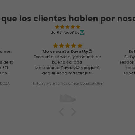
 que los clientes hablen por nos
de 66 reseñas
ad son
Me encanta Zavatty😍
Es
Excelente servicio, y producto de
Esto
 de lo
buena calidad
respons
! El
Me encanta Zavatty😍 y seguiré
mi p
 son
adquiriendo más tenis 👟
zapat
 cada
calidad
para el
NDOZA
Tiffany Mylena Navarrete Constantine
o.
decida,
s para
.