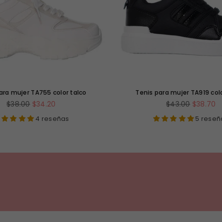
ara mujer TA755 color talco
Tenis para mujer TA919 col
Precio
Precio
$38.00
$34.20
$43.00
$38.70
habitual
habitual
4 reseñas
5 reseñ