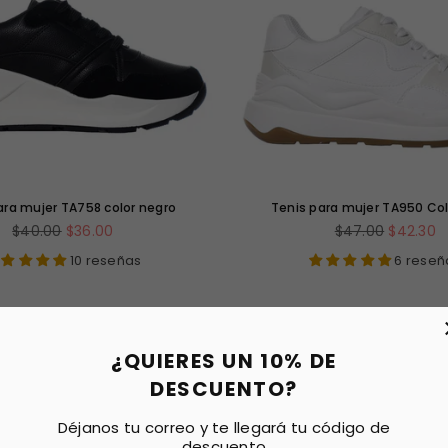
ara mujer TA758 color negro
Tenis para mujer TA950 Col
Precio
Precio
$40.00
$36.00
$47.00
$42.30
habitual
habitual
10 reseñas
6 reseñ
OFERTA
¿QUIERES UN 10% DE
AGOTADO
DESCUENTO?
Déjanos tu correo y te llegará tu código de
descuento